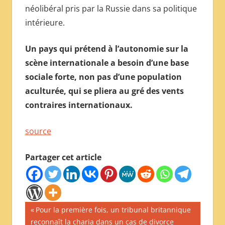
néolibéral pris par la Russie dans sa politique
intérieure.
Un pays qui prétend à l’autonomie sur la
scène internationale a besoin d’une base
sociale forte, non pas d’une population
aculturée, qui se pliera au gré des vents
contraires internationaux.
source
Partager cet article
Navigation
Publication
Pour la première fois, un tribunal britannique
précédente :
reconnaît la charia dans un cas de divorce