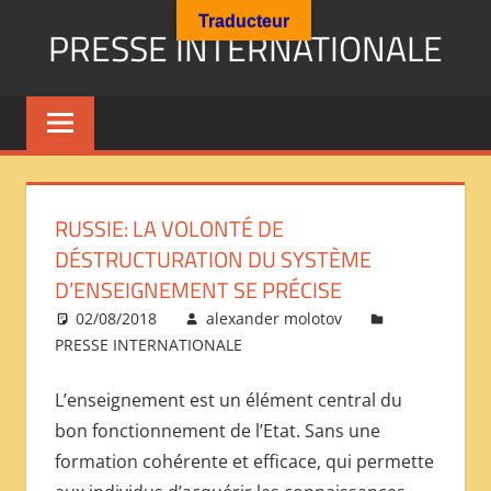
Aller
Traducteur
PRESSE INTERNATIONALE
au
contenu
Presse
Internationale
:
Géopolitique
Religions
RUSSIE: LA VOLONTÉ DE
Immigration
DÉSTRUCTURATION DU SYSTÈME
Société
D’ENSEIGNEMENT SE PRÉCISE
Emploi
02/08/2018
alexander molotov
Economie
PRESSE INTERNATIONALE
Géostratégie-
INTERNATIONAL
L’enseignement est un élément central du
PRESS
bon fonctionnement de l’Etat. Sans une
REVIEW
formation cohérente et efficace, qui permette
——
ОБЗОР