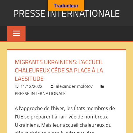
Aller
Traducteur
PRESSE INTERNATIONALE
au
contenu
Presse
Internationale
:
Géopolitique
Religions
MIGRANTS UKRAINIENS: L’ACCUEIL
Immigration
CHALEUREUX CÈDE SA PLACE À LA
Société
LASSITUDE
Emploi
11/12/2022
alexander molotov
Economie
PRESSE INTERNATIONALE
Géostratégie-
INTERNATIONAL
À l’approche de l’hiver, les États membres de
PRESS
l’UE se préparent à l’arrivée de nombreux
REVIEW
Ukrainiens. Mais leur accueil chaleureux du
——
ОБЗОР