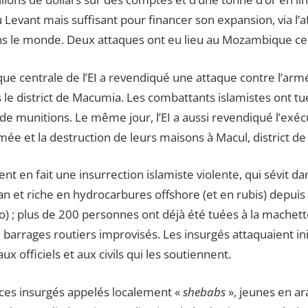
Levant mais suffisant pour financer son expansion, via l’af
s le monde. Deux attaques ont eu lieu au Mozambique ce
frique centrale de l’EI a revendiqué une attaque contre l’
e district de Macumia. Les combattants islamistes ont tué 
e munitions. Le même jour, l’EI a aussi revendiqué l’exéc
rmée et la destruction de leurs maisons à Macul, district 
nt en fait une insurrection islamiste violente, qui sévit da
et riche en hydrocarbures offshore (et en rubis) depuis
) ; plus de 200 personnes ont déjà été tuées à la machette
de barrages routiers improvisés. Les insurgés attaquaient in
aux officiels et aux civils qui les soutiennent.
 ces insurgés appelés localement «
shebabs
», jeunes en ar