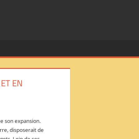
 ET EN
nue son expansion.
rre, disposerait de
gots. Loin de ses