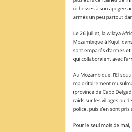
ОБЗОР
richesses à son apogée au 
МЕЖДУНАРОДНОЙ
armés un peu partout dan
ПРЕССЫ
Le 26 juillet, la wilaya A
Mozambique à Kujul, dans l
sont emparés d’armes et d
qui collaboraient avec l’a
Au Mozambique, l’EI soutie
majoritairement musulman 
(province de Cabo Delgado
raids sur les villages ou 
police, puis s’en sont pris 
Pour le seul mois de mai,