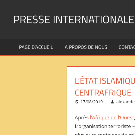
Aller
au
PRESSE INTERNATIONALE
contenu
Presse
Internationale
PAGE D’ACCUEIL
A PROPOS DE NOUS
CONTA
:
Géopolitique
Religions
Immigration
L’ÉTAT ISLAMIQ
Société
Emploi
CENTRAFRIQUE
Economie
17/08/2019
alexande
Géostratégie-
INTERNATIONAL
Après
l’Afrique de l’Ouest
PRESS
L’organisation terroriste 
REVIEW
——
plusieurs centaines de mil