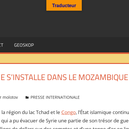
Traducteur
CT
GEOSKOP
UE S’INSTALLE DANS LE MOZAMBIQUE
r molotov
PRESSE INTERNATIONALE
, la région du lac Tchad et le
Congo
, l’État islamique conti
– qui a pu évacuer de Syrie une partie de son trésor de gue
lions de dollars sur des comptes et d’une tonne d’or en lin