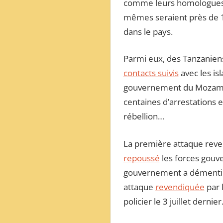
comme leurs homologues de
mêmes seraient près de 1 
dans le pays.
Parmi eux, des Tanzaniens 
contacts suivis
avec les is
gouvernement du Mozambiq
centaines d’arrestations e
rébellion…
La première attaque revend
repoussé
les forces gouve
gouvernement a démenti ce
attaque
revendiquée
par l
policier le 3 juillet dernier