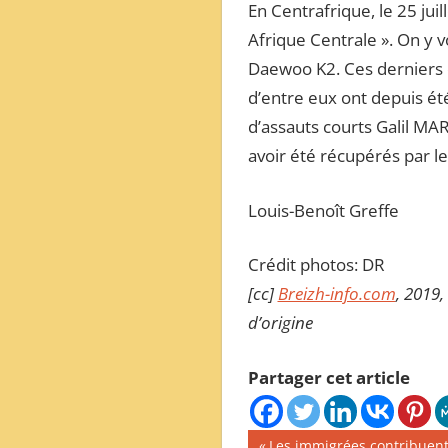
En Centrafrique, le 25 juil
Afrique Centrale ». On y v
Daewoo K2. Ces derniers o
d’entre eux ont depuis été
d’assauts courts Galil MAR
avoir été récupérés par l
Louis-Benoît Greffe
Crédit photos: DR
[cc]
Breizh-info.com
, 2019,
d’origine
Partager cet article
Navigation
Publication
Les immigrées contribuent à