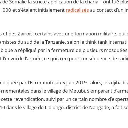
 Somalie la stricte application de la charia – ont tué pl
000 et s’étaient initialement
radicalisés
au contact d’un i
et des Zaïrois, certains avec une formation militaire, qui
lamistes du sud de la Tanzanie, selon le think tank internati
ue a répliqué par la fermeture de plusieurs mosquées r
t l’envoi de l’armée, ce qui a eu pour conséquence de radic
iquée par l’EI remonte au 5 juin 2019 : alors, les djihadis
rnementales dans le village de Metubi, s’emparant d’arme
tte revendication, suivi par un certain nombre d’experts
’EI dans le village de Lidjungo, district de Nangade, a fait se
.