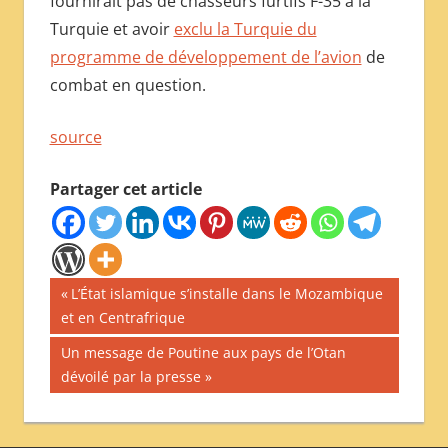
fournirait pas de chasseurs furtifs F-35 à la
Turquie et avoir
exclu la Turquie du
programme de développement de l’avion
de
combat en question.
source
Partager cet article
Navigation
Publication
L’État islamique s’installe dans le Mozambique
précédente :
et en Centrafrique
de
Publication
Un message de Poutine aux pays de l’Otan
l’article
suivante :
dévoilé par la presse