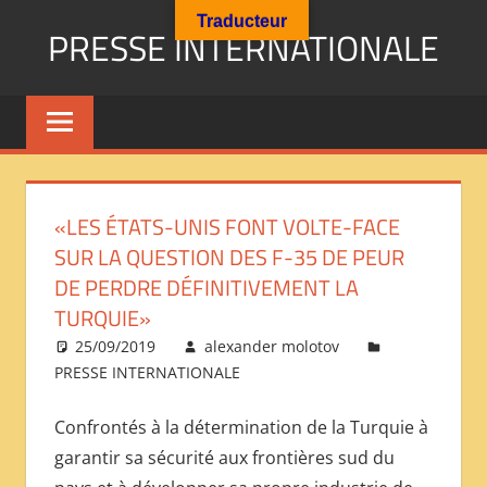
Aller
Traducteur
PRESSE INTERNATIONALE
au
contenu
Presse
Internationale
:
Géopolitique
Religions
«LES ÉTATS-UNIS FONT VOLTE-FACE
Immigration
SUR LA QUESTION DES F-35 DE PEUR
Société
DE PERDRE DÉFINITIVEMENT LA
Emploi
TURQUIE»
Economie
Géostratégie-
25/09/2019
alexander molotov
PRESSE INTERNATIONALE
INTERNATIONAL
PRESS
Confrontés à la détermination de la Turquie à
REVIEW
garantir sa sécurité aux frontières sud du
——
ОБЗОР