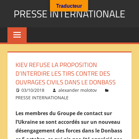
Aller
Traducteur
PRESSE INTERNATIONALE
au
contenu
Presse
Internationale
:
Géopolitique
Religions
KIEV REFUSE LA PROPOSITION
Immigration
D’INTERDIRE LES TIRS CONTRE DES
Société
OUVRAGES CIVILS DANS LE DONBASS
Emploi
03/10/2018
alexander molotov
Economie
PRESSE INTERNATIONALE
Géostratégie-
INTERNATIONAL
Les membres du Groupe de contact sur
PRESS
l’Ukraine se sont accordés sur un nouveau
REVIEW
désengagement des forces dans le Donbass
——
ОБЗОР