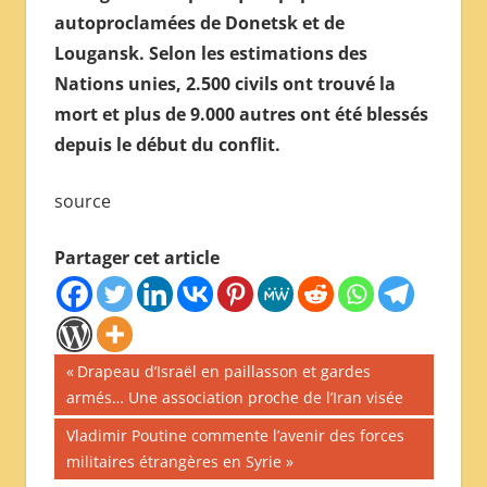
autoproclamées de Donetsk et de
Lougansk. Selon les estimations des
Nations unies, 2.500 civils ont trouvé la
mort et plus de 9.000 autres ont été blessés
depuis le début du conflit.
source
Partager cet article
Navigation
Publication
Drapeau d’Israël en paillasson et gardes
précédente :
armés… Une association proche de l’Iran visée
de
Publication
Vladimir Poutine commente l’avenir des forces
l’article
suivante :
militaires étrangères en Syrie