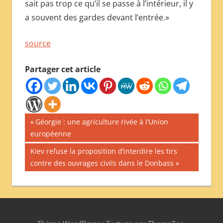
sait pas trop ce qu’il se passe à l’intérieur, il y
a souvent des gardes devant l’entrée.»
source
Partager cet article
Navigation
Publication
Géorgie : une agriculture rivée à l’Union
précédente :
européenne
de
Publication
Kiev refuse la proposition d’interdire les tirs
l’article
suivante :
contre des ouvrages civils dans le Donbass