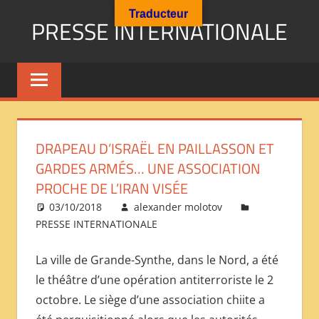
Aller
Traducteur
PRESSE INTERNATIONALE
au
contenu
Presse
Internationale
:
Géopolitique
Religions
DRAPEAU D’ISRAËL EN PAILLASSON ET
Immigration
GARDES ARMÉS… UNE ASSOCIATION
Société
PROCHE DE L’IRAN VISÉE
Emploi
03/10/2018
alexander molotov
Economie
PRESSE INTERNATIONALE
Géostratégie-
INTERNATIONAL
La ville de Grande-Synthe, dans le Nord, a été
PRESS
le théâtre d’une opération antiterroriste le 2
REVIEW
octobre. Le siège d’une association chiite a
——
ОБЗОР