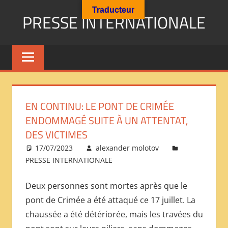
Aller
Traducteur
PRESSE INTERNATIONALE
au
contenu
Presse
Internationale
:
Géopolitique
Religions
EN CONTINU: LE PONT DE CRIMÉE
Immigration
ENDOMMAGÉ SUITE À UN ATTENTAT,
Société
DES VICTIMES
Emploi
17/07/2023
alexander molotov
Economie
PRESSE INTERNATIONALE
Géostratégie-
INTERNATIONAL
Deux personnes sont mortes après que le
PRESS
pont de Crimée a été attaqué ce 17 juillet. La
REVIEW
chaussée a été détériorée, mais les travées du
——
ОБЗОР