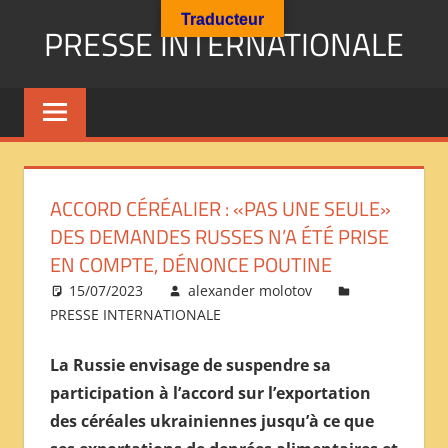
Aller
Traducteur
PRESSE INTERNATIONALE
au
contenu
Presse
Internationale
:
Géopolitique
Religions
ACCORD CÉRÉALIER : «PAS UNE SEULE»
Immigration
DES DEMANDES RUSSES N’A ÉTÉ PRISE
Société
EN COMPTE, DÉNONCE POUTINE
Emploi
15/07/2023
alexander molotov
Economie
PRESSE INTERNATIONALE
Géostratégie-
INTERNATIONAL
La Russie envisage de suspendre sa
PRESS
participation à l’accord sur l’exportation
REVIEW
des céréales ukrainiennes jusqu’à ce que
——
ОБЗОР