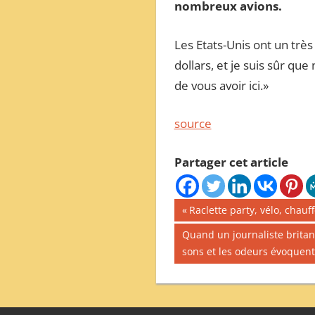
nombreux avions.
Les Etats-Unis ont un très
dollars, et je suis sûr q
de vous avoir ici.»
source
Partager cet article
Navigation
Publication
Raclette party, vélo, chau
précédente :
de
Publication
Quand un journaliste britann
suivante :
sons et les odeurs évoquent 
l’article