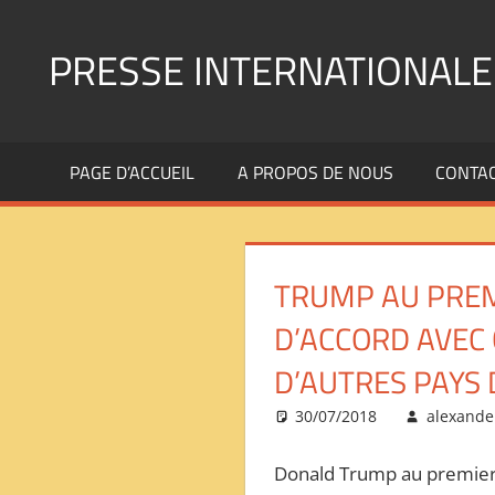
Aller
au
PRESSE INTERNATIONALE
contenu
Presse
Internationale
PAGE D’ACCUEIL
A PROPOS DE NOUS
CONTA
:
Géopolitique
Religions
Immigration
TRUMP AU PREMI
Société
Emploi
D’ACCORD AVEC 
Economie
D’AUTRES PAYS 
Géostratégie-
INTERNATIONAL
30/07/2018
alexande
PRESS
REVIEW
Donald Trump au premier M
——