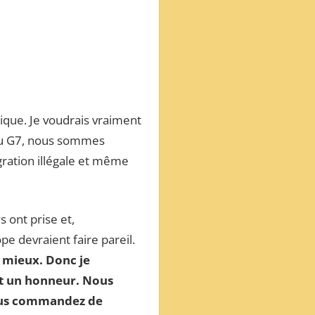
tique. Je voudrais vraiment
du G7, nous sommes
igration illégale et même
s ont prise et,
e devraient faire pareil.
p mieux. Donc je
st un honneur. Nous
vous commandez de