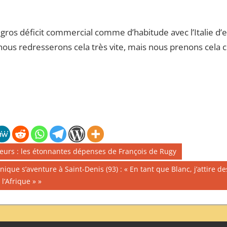
 gros déficit commercial comme d’habitude avec l’Italie d’e
ue nous redresserons cela très vite, mais nous prenons ce
ffeurs : les étonnantes dépenses de François de Rugy
ique s’aventure à Saint-Denis (93) : « En tant que Blanc, j’attire d
l’Afrique »