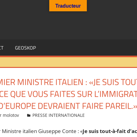
Traducteur
CT
GEOSKOP
ER MINISTRE ITALIEN : «JE SUIS TOU
CE QUE VOUS FAITES SUR L’IMMIGRA
D’EUROPE DEVRAIENT FAIRE PAREIL.
r molotov
PRESSE INTERNATIONALE
inistre italien Giuseppe Conte : «
Je suis tout-à-fait d’