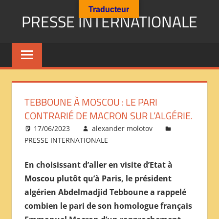
Aller
Traducteur
PRESSE INTERNATIONALE
au
contenu
Presse
Internationale
:
Géopolitique
Religions
TEBBOUNE À MOSCOU : LE PARI
Immigration
CONTRARIÉ DE MACRON SUR L’ALGÉRIE.
Société
17/06/2023
alexander molotov
Emploi
PRESSE INTERNATIONALE
Economie
Géostratégie-
En choisissant d’aller en visite d’Etat à
INTERNATIONAL
Moscou plutôt qu’à Paris, le président
PRESS
algérien Abdelmadjid Tebboune a rappelé
REVIEW
combien le pari de son homologue français
——
ОБЗОР