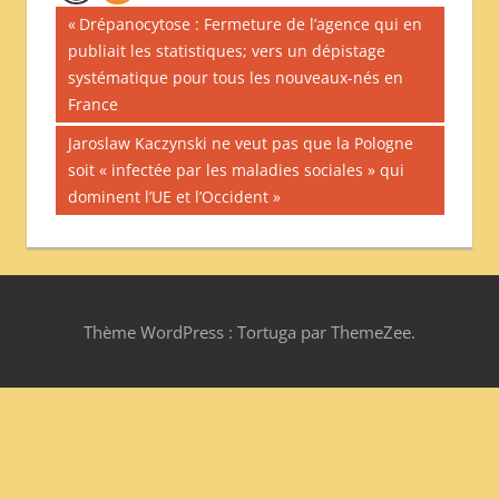
Navigation
Publication
Drépanocytose : Fermeture de l’agence qui en
précédente :
publiait les statistiques; vers un dépistage
de
systématique pour tous les nouveaux-nés en
l’article
France
Publication
Jaroslaw Kaczynski ne veut pas que la Pologne
suivante :
soit « infectée par les maladies sociales » qui
dominent l’UE et l’Occident
Thème WordPress : Tortuga par ThemeZee.