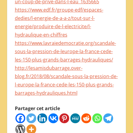
un-coup-de-prive-dans-l-eau_1635665
https://www.edf.fr/groupe-edf/espaces-
dedies/l-energie-de-a-a-z/tout-sur-l-
energie/produire-de-l-electricite/l-
hydraulique-en-chiffres
https://www.lavraiedemocratie.org/scandale-
sous-la-pression-de-leurope-la-france-cede-
les-150-plus-grands-barrages-hydrauliques/
http://lesamisdubarrage.over-
blog.fr/2018/08/scandale-sous-la-pression-de-
l-europe-la-france-cede-les-150-plus-grands-
barrages-hydrauliques.html
Partager cet article