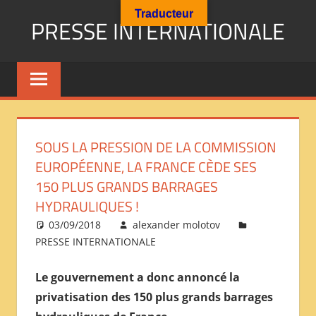
Aller
Traducteur
PRESSE INTERNATIONALE
au
contenu
Presse
Internationale
:
Géopolitique
Religions
SOUS LA PRESSION DE LA COMMISSION
Immigration
EUROPÉENNE, LA FRANCE CÈDE SES
Société
150 PLUS GRANDS BARRAGES
Emploi
HYDRAULIQUES !
Economie
Géostratégie-
03/09/2018
alexander molotov
PRESSE INTERNATIONALE
INTERNATIONAL
PRESS
Le gouvernement a donc annoncé la
REVIEW
privatisation des 150 plus grands barrages
——
ОБЗОР