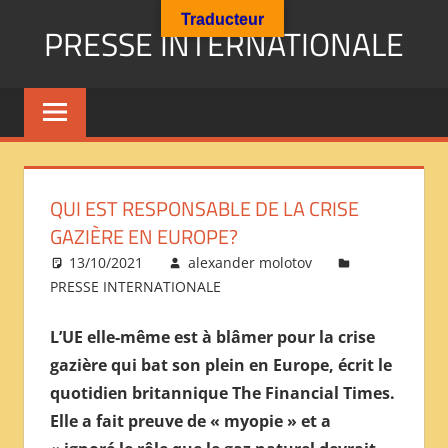
Aller
Traducteur
PRESSE INTERNATIONALE
au
contenu
Presse
Internationale
:
Géopolitique
Religions
QUI EST RESPONSABLE DE LA CRISE
Immigration
GAZIÈRE EN EUROPE?
Société
13/10/2021
alexander molotov
Emploi
PRESSE INTERNATIONALE
Economie
Géostratégie-
L’UE elle-même est à blâmer pour la crise
INTERNATIONAL
gazière qui bat son plein en Europe, écrit le
PRESS
quotidien britannique The Financial Times.
REVIEW
Elle a fait preuve de « myopie » et a
——
ОБЗОР