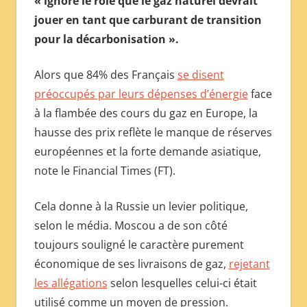
« ignoré le rôle que le gaz naturel devrait
МЕЖДУНАРОДНОЙ
jouer en tant que carburant de transition
ПРЕССЫ
pour la décarbonisation ».
Alors que 84% des Français
se disent
préoccupés par leurs dépenses d’énergie
face
à la flambée des cours du gaz en Europe, la
hausse des prix reflète le manque de réserves
européennes et la forte demande asiatique,
note le Financial Times (FT).
Cela donne à la Russie un levier politique,
selon le média. Moscou a de son côté
toujours souligné le caractère purement
économique de ses livraisons de gaz,
rejetant
les allégations
selon lesquelles celui-ci était
utilisé comme un moyen de pression.