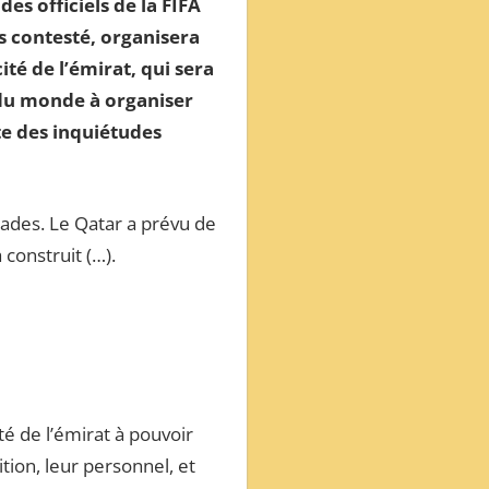
es officiels de la FIFA
s contesté, organisera
té de l’émirat, qui sera
e du monde à organiser
te des inquiétudes
ades. Le Qatar a prévu de
 construit (…).
té de l’émirat à pouvoir
tion, leur personnel, et