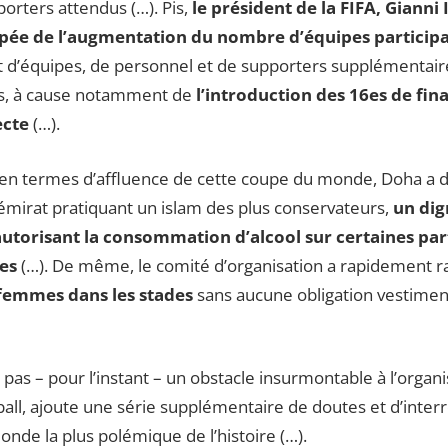
porters attendus (…). Pis,
le président de la FIFA, Gianni
cipée de l’augmentation du nombre d’équipes participan
t d’équipes, de personnel et de supporters supplémentair
s, à cause notamment de
l’introduction des 16es de fin
ecte
(…).
s en termes d’affluence de cette coupe du monde, Doha a dé
 émirat pratiquant un islam des plus conservateurs,
un dig
torisant la consommation d’alcool sur certaines parti
es
(…). De même, le comité d’organisation a rapidement ra
 femmes dans les stades
sans aucune obligation vestimen
e pas – pour l’instant – un obstacle insurmontable à l’organ
l, ajoute une série supplémentaire de doutes et d’interro
nde la plus polémique de l’histoire (…).