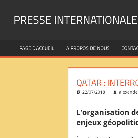
Aller
au
PRESSE INTERNATIONALE
contenu
Presse
Internationale
PAGE D’ACCUEIL
A PROPOS DE NOUS
CONTA
:
Géopolitique
Religions
Immigration
QATAR : INTER
Société
Emploi
22/07/2018
alexande
Economie
Géostratégie-
L’organisation d
INTERNATIONAL
enjeux géopoliti
PRESS
REVIEW
——