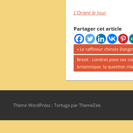
L’Orient le Jour
Partager cet article
Navigation
Publication
Le raffineur chinois Dong
précédente :
de
Publication
Brexit : Londres pose ses c
suivante :
britannique, la question irl
l’article
Thème WordPress : Tortuga par ThemeZee.