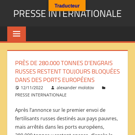
Aller
Traducteur
PRESSE INTERNATIONALE
au
contenu
Presse
Internationale
:
Géopolitique
Religions
PRÈS DE 280.000 TONNES D’ENGRAIS
Immigration
RUSSES RESTENT TOUJOURS BLOQUÉES
Société
DANS DES PORTS EUROPÉENS
Emploi
12/11/2022
alexander molotov
Economie
PRESSE INTERNATIONALE
Géostratégie-
INTERNATIONAL
Après l’annonce sur le premier envoi de
PRESS
fertilisants russes destinés aux pays pauvres,
REVIEW
mais arrêtés dans les ports européens,
——
ОБЗОР