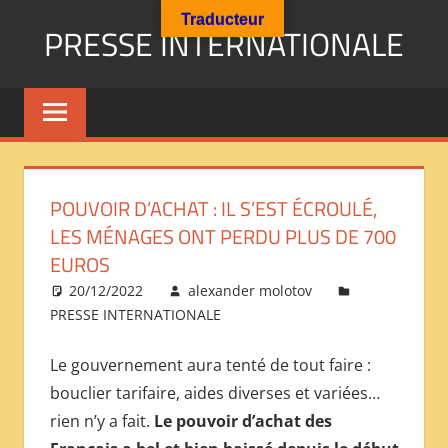
Aller
Traducteur
PRESSE INTERNATIONALE
au
contenu
Presse
Internationale
:
Géopolitique
Religions
POUVOIR D’ACHAT : IL S’EST ÉCROULÉ,
Immigration
LES MÉNAGES ONT PERDU PLUS DE 700
Société
EUROS
Emploi
20/12/2022
alexander molotov
Economie
PRESSE INTERNATIONALE
Géostratégie-
INTERNATIONAL
Le gouvernement aura tenté de tout faire :
PRESS
bouclier tarifaire, aides diverses et variées…
REVIEW
rien n’y a fait.
Le pouvoir d’achat des
——
ОБЗОР