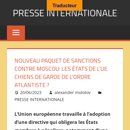
Aller
Traducteur
PRESSE INTERNATIONALE
au
contenu
Presse
Internationale
:
Géopolitique
Religions
NOUVEAU PAQUET DE SANCTIONS
Immigration
CONTRE MOSCOU: LES ÉTATS DE L’UE
Société
CHIENS DE GARDE DE L’ORDRE
Emploi
ATLANTISTE ?
Economie
Géostratégie-
20/06/2023
alexander molotov
PRESSE INTERNATIONALE
INTERNATIONAL
PRESS
L’Union européenne travaille à l’adoption
REVIEW
d’une directive qui obligera les États
——
ОБЗОР