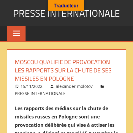
Aller
Traducteur
PRESSE INTERNATIONALE
au
contenu
Presse
Internationale
:
Géopolitique
Religions
MOSCOU QUALIFIE DE PROVOCATION
Immigration
LES RAPPORTS SUR LA CHUTE DE SES
Société
MISSILES EN POLOGNE
Emploi
15/11/2022
alexander molotov
Economie
PRESSE INTERNATIONALE
Géostratégie-
INTERNATIONAL
Les rapports des médias sur la chute de
PRESS
missiles russes en Pologne sont une
REVIEW
provocation délibérée qui vise à attiser les
——
ОБЗОР