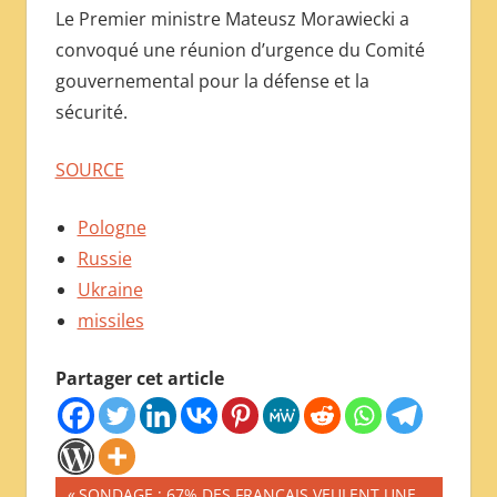
Le Premier ministre Mateusz Morawiecki a
convoqué une réunion d’urgence du Comité
gouvernemental pour la défense et la
sécurité.
SOURCE
Pologne
Russie
Ukraine
missiles
Partager cet article
Navigation
Publication
SONDAGE : 67% DES FRANÇAIS VEULENT UNE