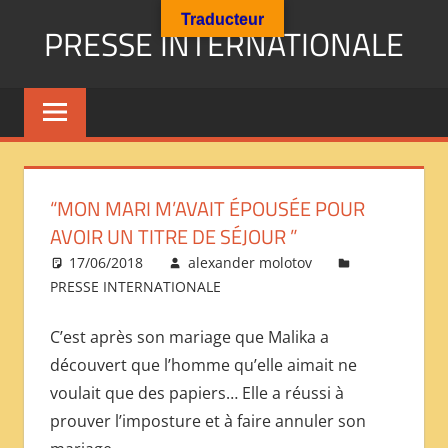
Aller
Traducteur
PRESSE INTERNATIONALE
au
contenu
Presse
Internationale
:
Géopolitique
Religions
“MON MARI M’AVAIT ÉPOUSÉE POUR
Immigration
AVOIR UN TITRE DE SÉJOUR ”
Société
17/06/2018
alexander molotov
Emploi
PRESSE INTERNATIONALE
Economie
Géostratégie-
C’est après son mariage que Malika a
INTERNATIONAL
découvert que l’homme qu’elle aimait ne
PRESS
voulait que des papiers… Elle a réussi à
REVIEW
prouver l’imposture et à faire annuler son
——
ОБЗОР