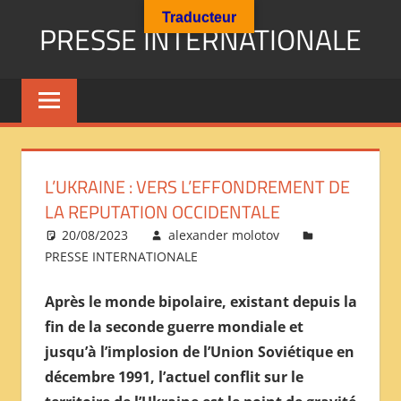
Aller
Traducteur
PRESSE INTERNATIONALE
au
contenu
Presse
Internationale
:
Géopolitique
Religions
L’UKRAINE : VERS L’EFFONDREMENT DE
Immigration
LA REPUTATION OCCIDENTALE
Société
20/08/2023
alexander molotov
Emploi
PRESSE INTERNATIONALE
Economie
Géostratégie-
Après le monde bipolaire, existant depuis la
INTERNATIONAL
fin de la seconde guerre mondiale et
PRESS
jusqu’à l’implosion de l’Union Soviétique en
REVIEW
décembre 1991, l’actuel conflit sur le
——
ОБЗОР