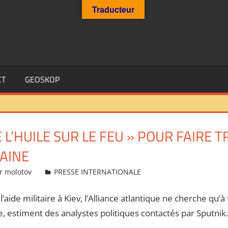
Traducteur
CT
GEOSKOP
 L’HUILE SUR LE FEU » POUR FAIRE T
AINE
r molotov
PRESSE INTERNATIONALE
’aide militaire à Kiev, l’Alliance atlantique ne cherche qu’à 
ie, estiment des analystes politiques contactés par Sputnik.