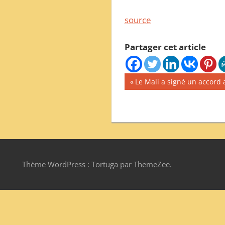
source
Partager cet article
Navigation
Publication
Le Mali a signé un accord av
précédente :
de
l’article
Thème WordPress : Tortuga par ThemeZee.