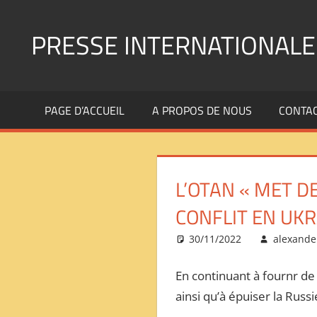
Aller
au
PRESSE INTERNATIONALE
contenu
Presse
Internationale
PAGE D’ACCUEIL
A PROPOS DE NOUS
CONTA
:
Géopolitique
Religions
Immigration
L’OTAN « MET DE
Société
Emploi
CONFLIT EN UKR
Economie
30/11/2022
alexande
Géostratégie-
INTERNATIONAL
En continuant à fournr de l
PRESS
ainsi qu’à épuiser la Russ
REVIEW
——