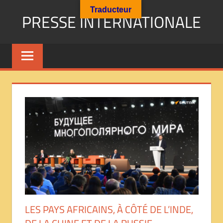
Aller
Traducteur
PRESSE INTERNATIONALE
au
contenu
Presse
Internationale
:
Géopolitique
Religions
Immigration
Société
Emploi
Economie
Géostratégie-
INTERNATIONAL
PRESS
REVIEW
LES PAYS AFRICAINS, À CÔTÉ DE L’INDE,
——
ОБЗОР