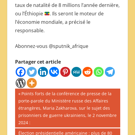
taux de natalité de 8 millions l’année dernière,
ou l’Éthiopie
. Ils seront le moteur de
l’économie mondiale, a précisé le
responsable.
Abonnez-vous @sputnik_afrique
Partager cet article
Navigation
Publication
Points forts de la conférence de presse de la
précédente :
porte-parole du Ministère russe des Affaires
de
étrangères, Maria Zakharova, sur le sujet des
l’article
prisonniers de guerre ukrainiens, le 2 novembre
2024 :
Publication
Élection présidentielle américaine : plus de 80