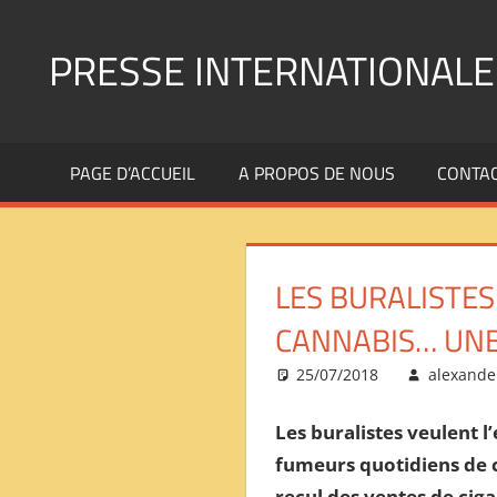
Aller
au
PRESSE INTERNATIONALE
contenu
Presse
Internationale
PAGE D’ACCUEIL
A PROPOS DE NOUS
CONTA
:
Géopolitique
Religions
Immigration
LES BURALISTES
Société
Emploi
CANNABIS… UNE 
Economie
25/07/2018
alexande
Géostratégie-
INTERNATIONAL
Les buralistes veulent l
PRESS
fumeurs quotidiens de 
REVIEW
——
recul des ventes de ciga