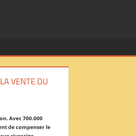
 LA VENTE DU
tion. Avec 700.000
ent de compenser le
aux riverains.