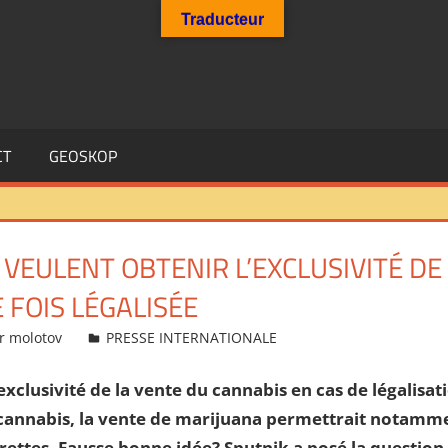
Traducteur
CT
GEOSKOP
 VEULENT OBTENIR L’EXCLUSIVITÉ DE
FOIS LÉGALISÉE
r molotov
PRESSE INTERNATIONALE
’exclusivité de la vente du cannabis en cas de légalisa
cannabis, la vente de marijuana permettrait notamm
rettes. Fausse bonne idée? Sputnik a posé la question 