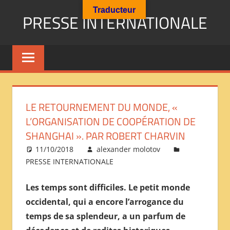
Aller
Traducteur
PRESSE INTERNATIONALE
au
contenu
Presse
Internationale
:
Géopolitique
Religions
LE RETOURNEMENT DU MONDE, «
Immigration
L’ORGANISATION DE COOPÉRATION DE
Société
SHANGHAI ». PAR ROBERT CHARVIN
Emploi
11/10/2018
alexander molotov
Economie
PRESSE INTERNATIONALE
Géostratégie-
INTERNATIONAL
Les temps sont difficiles. Le petit monde
PRESS
occidental, qui a encore l’arrogance du
REVIEW
temps de sa splendeur, a un parfum de
——
ОБЗОР