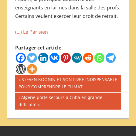
enseignants en larmes dans la salle des profs.
Certains veulent exercer leur droit de retrait.
(…) Le Parisien
Partager cet article
Navigation
Publication
STEVEN KOONIN ET SON LIVRE INDISPENSABLE
précédente :
POUR COMPRENDRE LE CLIMAT
de
Publication
L’Algérie porte secours à Cuba en grande
l’article
suivante :
difficulté