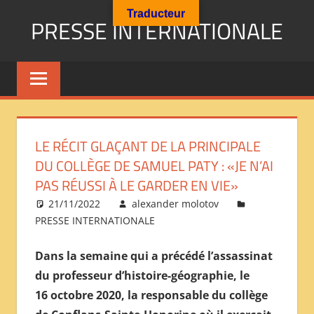
Aller
Traducteur
PRESSE INTERNATIONALE
au
contenu
Presse
Internationale
:
Géopolitique
Religions
LE RÉCIT GLAÇANT DE LA PRINCIPALE
Immigration
DU COLLÈGE DE SAMUEL PATY : «JE N’AI
Société
PAS RÉUSSI À LE GARDER EN VIE»
Emploi
21/11/2022
alexander molotov
Economie
PRESSE INTERNATIONALE
Géostratégie-
INTERNATIONAL
Dans la semaine qui a précédé l’assassinat
PRESS
du professeur d’histoire-géographie, le
REVIEW
16 octobre 2020, la responsable du collège
——
ОБЗОР