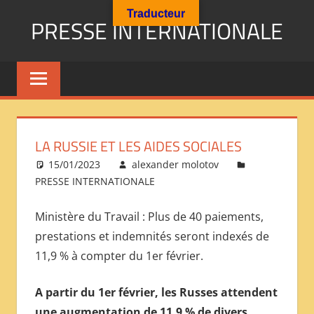
Aller
Traducteur
PRESSE INTERNATIONALE
au
contenu
Presse
Internationale
:
Géopolitique
Religions
LA RUSSIE ET LES AIDES SOCIALES
Immigration
15/01/2023
alexander molotov
Société
PRESSE INTERNATIONALE
Emploi
Economie
Ministère du Travail : Plus de 40 paiements,
Géostratégie-
prestations et indemnités seront indexés de
INTERNATIONAL
11,9 % à compter du 1er février.
PRESS
REVIEW
A partir du 1er février, les Russes attendent
——
une augmentation de 11,9 % de divers
ОБЗОР