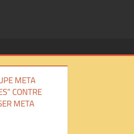
OUPE META
ES” CONTRE
SSER META