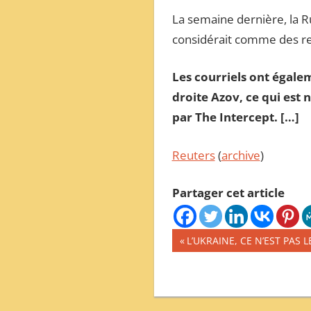
La semaine dernière, la Ru
considérait comme des res
Les courriels ont égale
droite Azov, ce qui est
par The Intercept. […]
Reuters
(
archive
)
Partager cet article
Navigation
Publication
L’UKRAINE, CE N’EST PAS 
précédente :
de
l’article