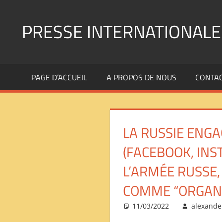
Aller
au
PRESSE INTERNATIONALE
contenu
Presse
Internationale
PAGE D’ACCUEIL
A PROPOS DE NOUS
CONTA
:
Géopolitique
Religions
Immigration
LA RUSSIE ENG
Société
Emploi
(FACEBOOK, IN
Economie
L’ARMÉE RUSSE,
Géostratégie-
INTERNATIONAL
COMME “ORGANI
PRESS
11/03/2022
alexande
REVIEW
——