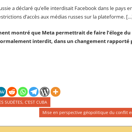
ssie a déclaré qu’elle interdisait Facebook dans le pays e
trictions d’accès aux médias russes sur la plateforme. […
ment montré que Meta permettrait de faire l’éloge d
 normalement interdit, dans un changement rapporté p
LES SUDÈTES, C’EST CUBA
Publication
Mise en perspective géopolitique du conflit 
suivante :