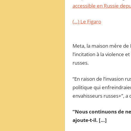
accessible en Russie dep
(…) Le Figaro
Meta, la maison mère de F
l’incitation à la violence
russes.
“En raison de l’invasion 
politique qui enfreindrai
envahisseurs russes+”, a
“Nous continuons de ne p
ajoute-t-il. […]