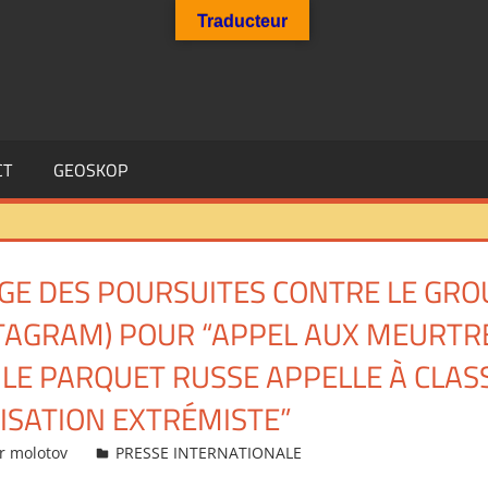
Traducteur
CT
GEOSKOP
AGE DES POURSUITES CONTRE LE GR
STAGRAM) POUR “APPEL AUX MEURTR
 LE PARQUET RUSSE APPELLE À CLA
SATION EXTRÉMISTE”
r molotov
PRESSE INTERNATIONALE