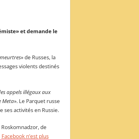
rémiste» et demande le
 meurtres
» de Russes, la
ssages violents destinés
des appels illégaux aux
e Meta
». Le Parquet russe
re ses activités en Russie.
le Roskomnadzor, de
.
Facebook n’est plus