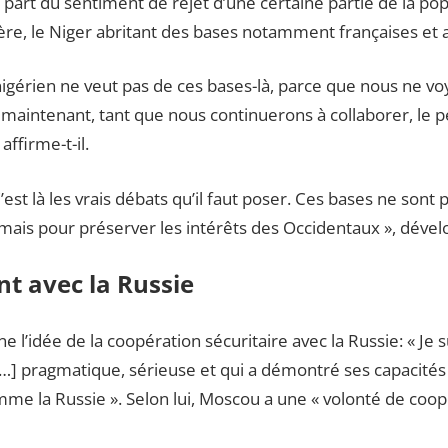
part du sentiment de rejet d’une certaine partie de la pop
ère, le Niger abritant des bases notamment françaises et 
igérien ne veut pas de ces bases-là, parce que nous ne vo
 maintenant, tant que nous continuerons à collaborer, le p
affirme-t-il.
est là les vrais débats qu’il faut poser. Ces bases ne sont
mais pour préserver les intérêts des Occidentaux », dévelop
t avec la Russie
ne l’idée de la coopération sécuritaire avec la Russie: « Je s
…] pragmatique, sérieuse et qui a démontré ses capacités 
mme la Russie ». Selon lui, Moscou a une « volonté de coo