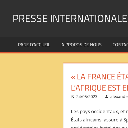
Aller
au
PRESSE INTERNATIONALE
contenu
Presse
Internationale
PAGE D’ACCUEIL
A PROPOS DE NOUS
CONTA
:
Géopolitique
Religions
Immigration
« LA FRANCE ÉT
Société
Emploi
L’AFRIQUE EST E
Economie
24/05/2023
alexande
Géostratégie-
INTERNATIONAL
Les pays occidentaux, et n
PRESS
États africains, assure à S
REVIEW
——
occidentales installées au