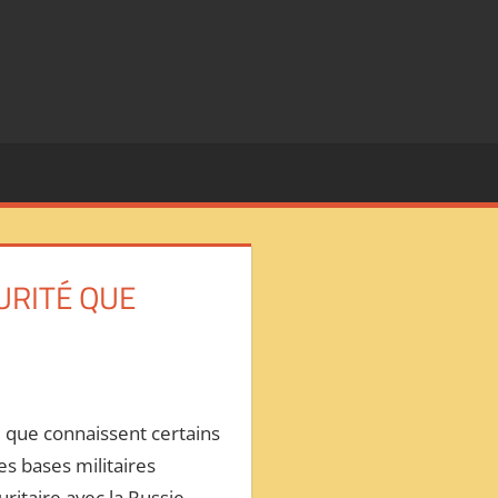
URITÉ QUE
e que connaissent certains
es bases militaires
ritaire avec la Russie.