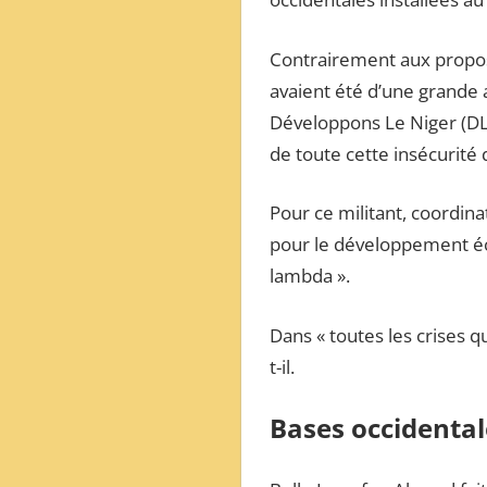
ОБЗОР
МЕЖДУНАРОДНОЙ
Contrairement aux propos
ПРЕССЫ
avaient été d’une grande a
Développons Le Niger (DLN
de toute cette insécurité q
Pour ce militant, coordin
pour le développement éc
lambda ».
Dans « toutes les crises qu
t-il.
Bases occidental