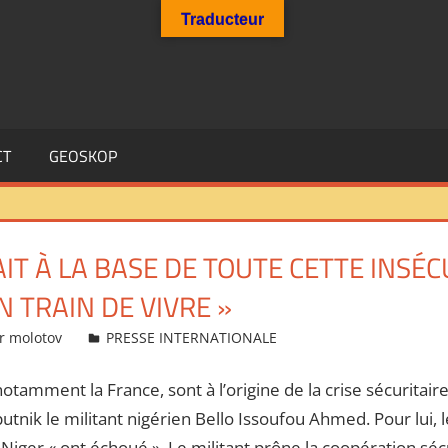
Traducteur
CT
GEOSKOP
AIT À LA BASE DE TOUTE CETTE INSÉC
N TRAIN DE VIVRE »
r molotov
PRESSE INTERNATIONALE
otamment la France, sont à l’origine de la crise sécuritair
putnik le militant nigérien Bello Issoufou Ahmed. Pour lui, l
 Niger « ont échoué ». Le militant prône la coopération sécu