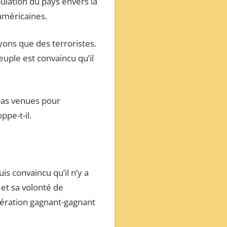
ulation du pays envers la
américaines.
yons que des terroristes.
euple est convaincu qu’il
 pas venues pour
pe-t-il.
uis convaincu qu’il n’y a
et sa volonté de
pération gagnant-gagnant