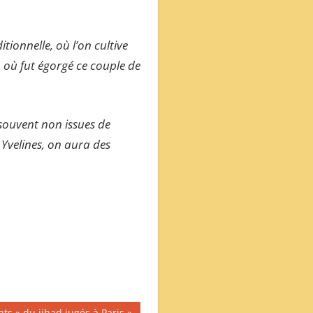
onnelle, où l’on cultive
, où fut égorgé ce couple de
souvent non issues de
 Yvelines, on aura des
nts » du jihad jugés à Paris