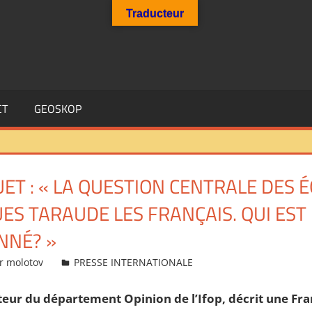
Traducteur
CT
GEOSKOP
T : « LA QUESTION CENTRALE DES É
 TARAUDE LES FRANÇAIS. QUI EST 
NNÉ? »
r molotov
PRESSE INTERNATIONALE
eur du département Opinion de l’Ifop, décrit une Fr