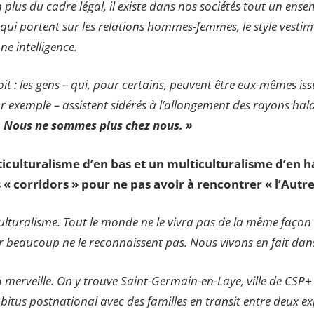
n plus du cadre légal, il existe dans nos sociétés tout un ense
ui portent sur les relations hommes-femmes, le style vestime
e intelligence.
it : les gens – qui, pour certains, peuvent être eux-mêmes iss
r exemple – assistent sidérés à l’allongement des rayons hal
 Nous ne sommes plus chez nous. »
lticulturalisme d’en bas et un multiculturalisme d’en ha
« corridors » pour ne pas avoir à rencontrer « l’Autre
culturalisme. Tout le monde ne le vivra pas de la même façon
 Or beaucoup ne le reconnaissent pas. Nous vivons en fait dans
a à merveille. On y trouve Saint-Germain-en-Laye, ville de CSP
abitus postnational avec des familles en transit entre deux ex