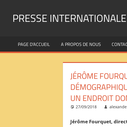
Aller
au
PRESSE INTERNATIONALE
contenu
Presse
Internationale
PAGE D’ACCUEIL
A PROPOS DE NOUS
CONTA
:
Géopolitique
Religions
Immigration
JÉRÔME FOURQUE
Société
Emploi
DÉMOGRAPHIQUES
Economie
UN ENDROIT DO
Géostratégie-
INTERNATIONAL
27/09/2018
alexande
PRESS
REVIEW
Jérôme Fourquet, direct
——