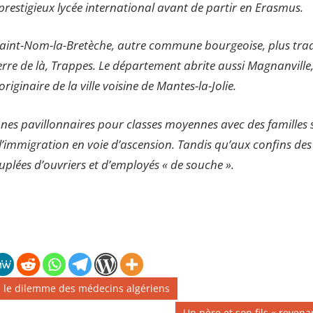
prestigieux lycée international avant de partir en Erasmus.
int-Nom-la-Bretèche, autre commune bourgeoise, plus traditi
 pierre de là, Trappes. Le département abrite aussi Magnanville
riginaire de la ville voisine de Mantes-la-Jolie.
nes pavillonnaires pour classes moyennes avec des familles 
l’immigration en voie d’ascension. Tandis qu’aux confins des
plées d’ouvriers et d’employés « de souche ».
e, le dilemme des médecins algériens
Publication
Un père et son fils « revena