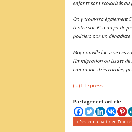
enfants sont scolarisés au 
On y trouvera également Sa
l’entre-soi. Et à un jet de
policiers par un djihadiste o
Magnanville incarne ces zo
l’immigration ou issues de 
communes très rurales, peu
(…) L’Express
Partager cet article
Navigation
Publication
Rester ou partir en Franc
précédente :