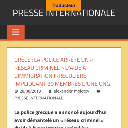
Aller
Traducteur
PRESSE INTERNATIONALE
au
contenu
Presse
Internationale
:
Géopolitique
Religions
GRÈCE : LA POLICE ARRÊTE UN «
Immigration
RÉSEAU CRIMINEL » D’AIDE À
Société
L’IMMIGRATION IRRÉGULIÈRE
Emploi
IMPLIQUANT 30 MEMBRES D’UNE ONG
Economie
Géostratégie-
28/08/2018
alexander molotov
PRESSE INTERNATIONALE
INTERNATIONAL
PRESS
La police grecque a annoncé aujourd’hui
REVIEW
avoir démantelé un « réseau criminel »
——
ОБЗОР