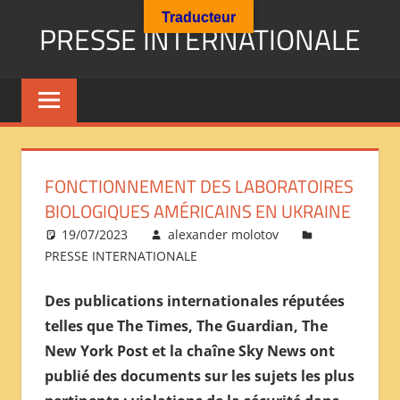
Aller
Traducteur
PRESSE INTERNATIONALE
au
contenu
Presse
Internationale
:
Géopolitique
Religions
FONCTIONNEMENT DES LABORATOIRES
Immigration
BIOLOGIQUES AMÉRICAINS EN UKRAINE
Société
19/07/2023
alexander molotov
Emploi
PRESSE INTERNATIONALE
Economie
Géostratégie-
Des publications internationales réputées
INTERNATIONAL
telles que The Times, The Guardian, The
PRESS
New York Post et la chaîne Sky News ont
REVIEW
publié des documents sur les sujets les plus
——
ОБЗОР