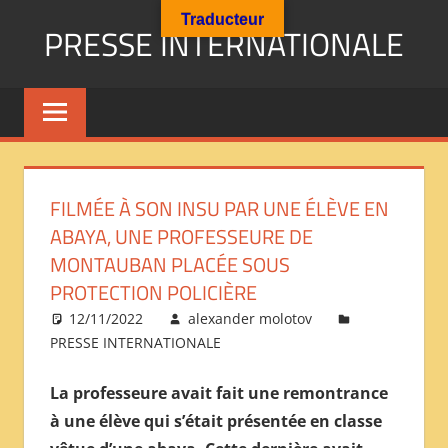
Aller
Traducteur
PRESSE INTERNATIONALE
au
contenu
Presse
Internationale
:
Géopolitique
Religions
FILMÉE À SON INSU PAR UNE ÉLÈVE EN
Immigration
ABAYA, UNE PROFESSEURE DE
Société
MONTAUBAN PLACÉE SOUS
Emploi
PROTECTION POLICIÈRE
Economie
Géostratégie-
12/11/2022
alexander molotov
PRESSE INTERNATIONALE
INTERNATIONAL
PRESS
La professeure avait fait une remontrance
REVIEW
à une élève qui s’était présentée en classe
——
ОБЗОР