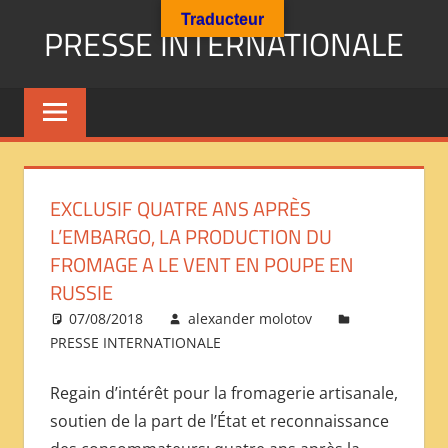
Aller
Traducteur
PRESSE INTERNATIONALE
au
contenu
Presse
Internationale
:
Géopolitique
Religions
EXCLUSIF QUATRE ANS APRÈS
Immigration
L’EMBARGO, LA PRODUCTION DU
Société
FROMAGE A LE VENT EN POUPE EN
Emploi
RUSSIE
Economie
Géostratégie-
07/08/2018
alexander molotov
PRESSE INTERNATIONALE
INTERNATIONAL
PRESS
Regain d’intérêt pour la fromagerie artisanale,
REVIEW
soutien de la part de l’État et reconnaissance
——
ОБЗОР