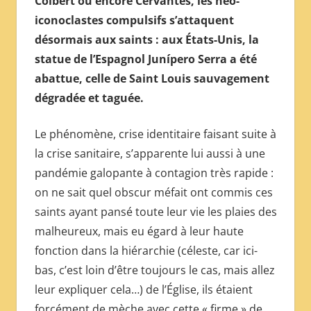
Colbert ou encore Cervantès, les néo-
МЕЖДУНАРОДНОЙ
iconoclastes compulsifs s’attaquent
ПРЕССЫ
désormais aux saints : aux États-Unis, la
statue de l’Espagnol Junípero Serra a été
abattue, celle de Saint Louis sauvagement
dégradée et taguée.
Le phénomène, crise identitaire faisant suite à
la crise sanitaire, s’apparente lui aussi à une
pandémie galopante à contagion très rapide :
on ne sait quel obscur méfait ont commis ces
saints ayant pansé toute leur vie les plaies des
malheureux, mais eu égard à leur haute
fonction dans la hiérarchie (céleste, car ici-
bas, c’est loin d’être toujours le cas, mais allez
leur expliquer cela…) de l’Église, ils étaient
forcément de mèche avec cette « firme » de