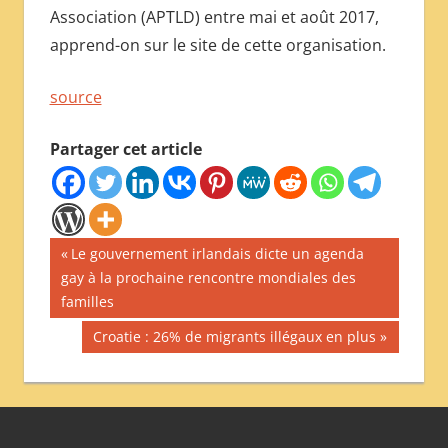
Association (APTLD) entre mai et août 2017,
apprend-on sur le site de cette organisation.
source
Partager cet article
Navigation
Publication
Le gouvernement irlandais dicte un agenda
précédente :
gay à la prochaine rencontre mondiales des
de
familles
l’article
Publication
Croatie : 26% de migrants illégaux en plus
suivante :