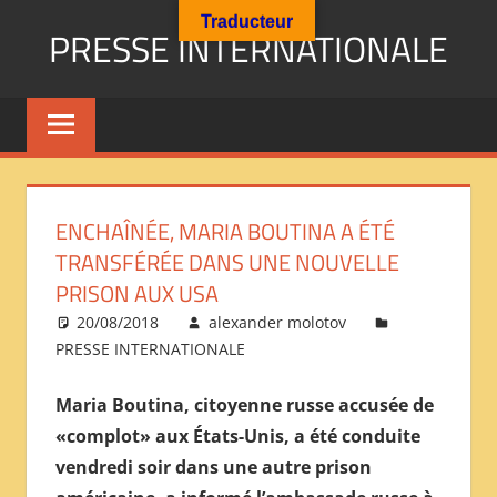
Aller
Traducteur
PRESSE INTERNATIONALE
au
contenu
Presse
Internationale
:
Géopolitique
Religions
ENCHAÎNÉE, MARIA BOUTINA A ÉTÉ
Immigration
TRANSFÉRÉE DANS UNE NOUVELLE
Société
PRISON AUX USA
Emploi
20/08/2018
alexander molotov
Economie
PRESSE INTERNATIONALE
Géostratégie-
INTERNATIONAL
Maria Boutina, citoyenne russe accusée de
PRESS
«complot» aux États-Unis, a été conduite
REVIEW
vendredi soir dans une autre prison
——
ОБЗОР