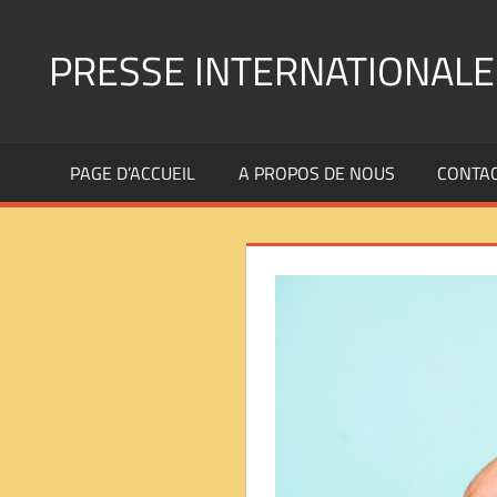
Aller
au
PRESSE INTERNATIONALE
contenu
Presse
Internationale
PAGE D’ACCUEIL
A PROPOS DE NOUS
CONTA
:
Géopolitique
Religions
Immigration
Société
Emploi
Economie
Géostratégie-
INTERNATIONAL
PRESS
REVIEW
——