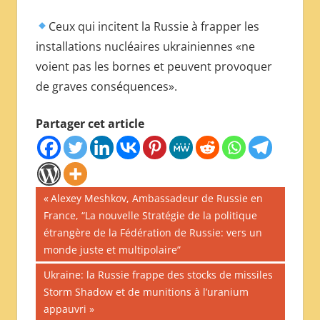
Ceux qui incitent la Russie à frapper les
installations nucléaires ukrainiennes «ne
voient pas les bornes et peuvent provoquer
de graves conséquences».
Partager cet article
Navigation
Publication
Alexey Meshkov, Ambassadeur de Russie en
précédente :
France, “La nouvelle Stratégie de la politique
de
étrangère de la Fédération de Russie: vers un
l’article
monde juste et multipolaire”
Publication
Ukraine: la Russie frappe des stocks de missiles
suivante :
Storm Shadow et de munitions à l’uranium
appauvri