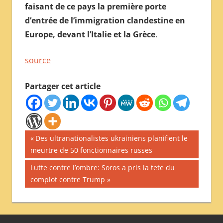
faisant de ce pays la première porte
d’entrée de l’immigration clandestine en
Europe, devant l’Italie et la Grèce
.
source
Partager cet article
Navigation
Publication
Des ultranationalistes ukrainiens planifient le
précédente :
meurtre de 50 fonctionnaires russes
de
Publication
Lutte contre l’ombre: Soros a pris la tete du
l’article
suivante :
complot contre Trump