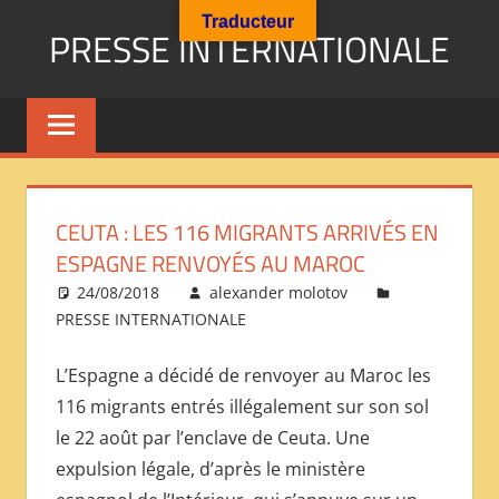
Aller
Traducteur
PRESSE INTERNATIONALE
au
contenu
Presse
Internationale
:
Géopolitique
Religions
CEUTA : LES 116 MIGRANTS ARRIVÉS EN
Immigration
ESPAGNE RENVOYÉS AU MAROC
Société
24/08/2018
alexander molotov
Emploi
PRESSE INTERNATIONALE
Economie
Géostratégie-
L’Espagne a décidé de renvoyer au Maroc les
INTERNATIONAL
116 migrants entrés illégalement sur son sol
PRESS
le 22 août par l’enclave de Ceuta. Une
REVIEW
expulsion légale, d’après le ministère
——
ОБЗОР