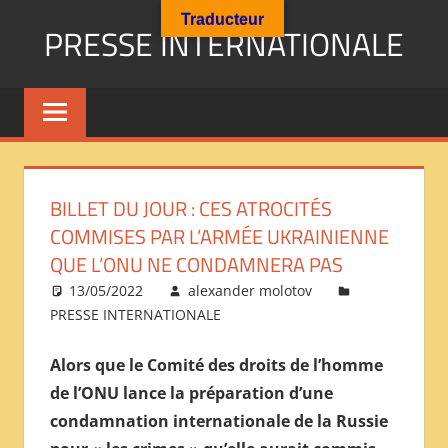
Aller
Traducteur
PRESSE INTERNATIONALE
au
contenu
Presse
Internationale
:
Géopolitique
Religions
BILLET DU JOUR : CES ATROCITÉS
Immigration
COMMISES PAR L’ARMÉE UKRAINIENNE
Société
QUE L’ONU NE CONDAMNERA PAS
Emploi
13/05/2022
alexander molotov
Economie
PRESSE INTERNATIONALE
Géostratégie-
INTERNATIONAL
Alors que le Comité des droits de l’homme
PRESS
de l’ONU lance la préparation d’une
REVIEW
condamnation internationale de la Russie
——
ОБЗОР