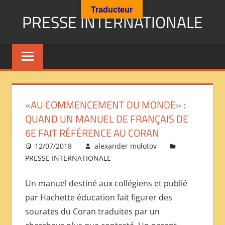
Aller
Traducteur
PRESSE INTERNATIONALE
au
contenu
Presse
Internationale
:
Géopolitique
Religions
«AU COMMENCEMENT DU MONDE» :
Immigration
QUAND UN MANUEL DE FRANÇAIS DE
Société
6E FAIT RÉFÉRENCE AU CORAN
Emploi
12/07/2018
alexander molotov
Economie
PRESSE INTERNATIONALE
Géostratégie-
INTERNATIONAL
Un manuel destiné aux collégiens et publié
PRESS
par Hachette éducation fait figurer des
REVIEW
sourates du Coran traduites par un
——
ОБЗОР