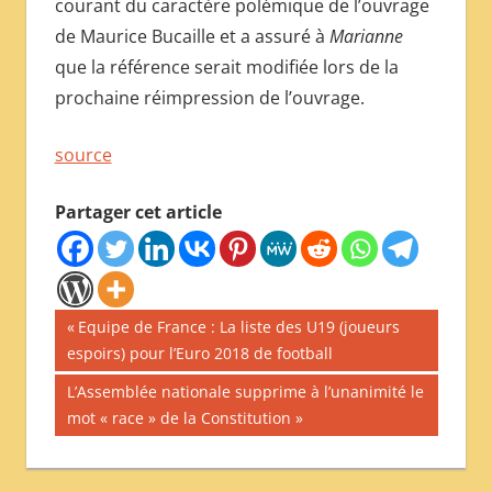
courant du caractère polémique de l’ouvrage
de Maurice Bucaille et a assuré à
Marianne
que la référence serait modifiée lors de la
prochaine réimpression de l’ouvrage.
source
Partager cet article
Navigation
Publication
Equipe de France : La liste des U19 (joueurs
précédente :
espoirs) pour l’Euro 2018 de football
de
Publication
L’Assemblée nationale supprime à l’unanimité le
l’article
suivante :
mot « race » de la Constitution