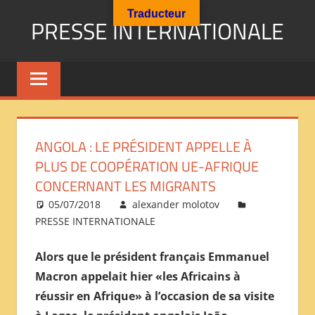
Aller
Traducteur
PRESSE INTERNATIONALE
au
contenu
Presse
Internationale
:
Géopolitique
Religions
ANGOLA : LE PRÉSIDENT APPELLE À
Immigration
PLUS DE COOPÉRATION UE-AFRIQUE
Société
CONCERNANT LES MIGRANTS
Emploi
05/07/2018
alexander molotov
Economie
PRESSE INTERNATIONALE
Géostratégie-
INTERNATIONAL
Alors que le président français Emmanuel
PRESS
Macron appelait hier «les Africains à
REVIEW
réussir en Afrique» à l’occasion de sa visite
——
ОБЗОР