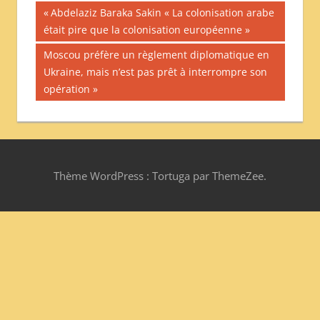
Navigation
Publication
Abdelaziz Baraka Sakin « La colonisation arabe
МЕЖДУНАРОДНОЙ
précédente :
était pire que la colonisation européenne »
de
ПРЕССЫ
Publication
Moscou préfère un règlement diplomatique en
l’article
suivante :
Ukraine, mais n’est pas prêt à interrompre son
opération
Thème WordPress : Tortuga par ThemeZee.