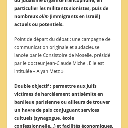
du judaïsme organisé francophone, en
МЕЖДУНАРОДНОЙ
particulier les militants sionistes, puis de
ПРЕССЫ
nombreux
olim
[immigrants en Israël]
actuels ou potentiels.
Point de départ du débat : une campagne de
communication originale et audacieuse
lancée par le Consistoire de Moselle, présidé
par le docteur Jean-Claude Michel. Elle est
intitulée « Alyah Metz ».
Double objectif : permettre aux Juifs
victimes de harcèlement antisémite en
banlieue parisienne ou ailleurs de trouver
un havre de paix conjuguant services
cultuels (synagogue, école
confessionnelle…) et facilités économiques,