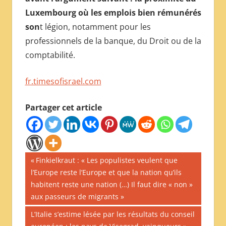
Luxembourg où les emplois bien rémunérés
son
t légion, notamment pour les
professionnels de la banque, du Droit ou de la
comptabilité.
fr.timesofisrael.com
Partager cet article
Navigation
Publication
Finkielkraut : « Les populistes veulent que
précédente :
l’Europe reste l’Europe et que la nation qu’ils
de
habitent reste une nation (…) Il faut dire « non »
l’article
aux passeurs de migrants »
Publication
L’Italie s’estime lésée par les résultats du conseil
suivante :