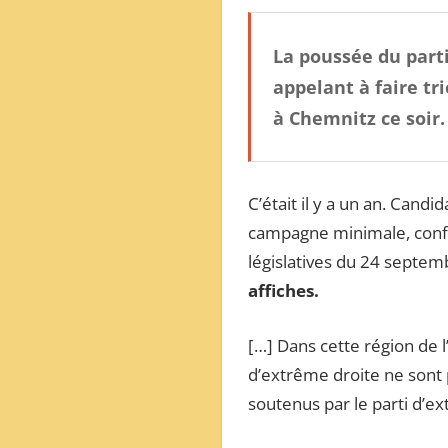
ОБЗОР
МЕЖДУНАРОДНОЙ
La poussée du part
ПРЕССЫ
appelant à faire tr
à Chemnitz ce soir.
C’était il y a un an. Can
campagne minimale, confor
législatives du 24 septe
affiches.
[…] Dans cette région de l
d’extrême droite ne sont p
soutenus par le parti d’ex