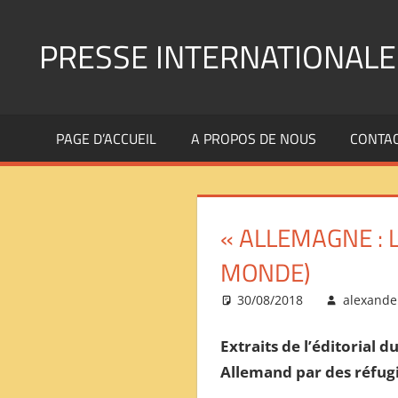
Aller
au
PRESSE INTERNATIONALE
contenu
Presse
Internationale
PAGE D’ACCUEIL
A PROPOS DE NOUS
CONTA
:
Géopolitique
Religions
Immigration
« ALLEMAGNE : 
Société
Emploi
MONDE)
Economie
30/08/2018
alexande
Géostratégie-
INTERNATIONAL
Extraits de l’éditorial
PRESS
Allemand par des réfugié
REVIEW
——