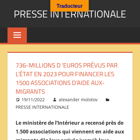
Aller
Traducteur
PRESSE INTERNATIONALE
au
contenu
Presse
Internationale
:
Géopolitique
Religions
736-MILLIONS D ‘EUROS PRÉVUS PAR
Immigration
L’ÉTAT EN 2023 POUR FINANCER LES
Société
1500 ASSOCIATIONS D’AIDE AUX-
Emploi
MIGRANTS
Economie
Géostratégie-
19/11/2022
alexander molotov
PRESSE INTERNATIONALE
INTERNATIONAL
PRESS
Le ministère de l’Intérieur a recensé près de
REVIEW
1.500 associations qui viennent en aide aux
——
ОБЗОР