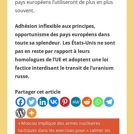
pays européens l’utiliseront de plus en plus
souvent.
Adhésion inflexible aux principes,
opportunisme des pays européens dans
toute sa splendeur. Les États-Unis ne sont
pas en reste par rapport à leurs
homologues de l’UE et adoptent une loi
factice interdisant le transit de l’uranium
russe.
Partager cet article
Navigation
Publication
Moscou implique des armes nucléaires
précédente :
tactiques dans les exercises pour « calmer les